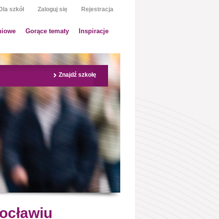
Dla szkół
Zaloguj się
Rejestracja
niowe
Gorące tematy
Inspiracje
Znajdź szkołę
rocławiu