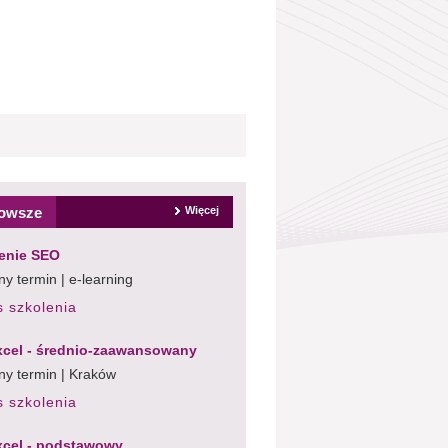
owsze
Więcej
enie SEO
y termin | e-learning
s szkolenia
cel - średnio-zaawansowany
ny termin | Kraków
s szkolenia
cel - podstawowy