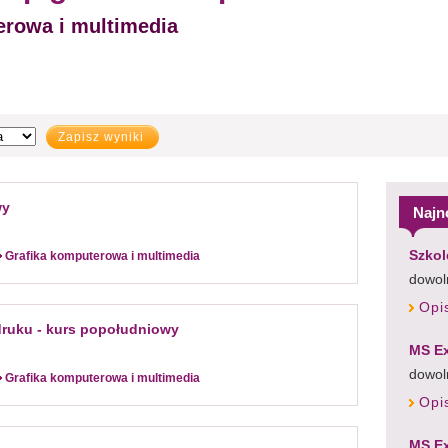
rowa i multimedia
Zapisz wyniki
wy
Najn
Szkol
Grafika komputerowa i multimedia
dowoln
Opi
druku - kurs popołudniowy
MS Ex
dowol
Grafika komputerowa i multimedia
Opi
MS Ex