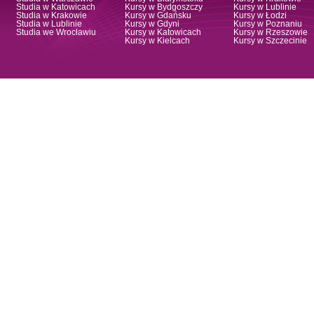
Studia w Katowicach
Kursy w Bydgoszczy
Kursy w Lublinie
Studia w Krakowie
Kursy w Gdańsku
Kursy w Łodzi
Studia w Lublinie
Kursy w Gdyni
Kursy w Poznaniu
Studia we Wrocławiu
Kursy w Katowicach
Kursy w Rzeszowie
Kursy w Kielcach
Kursy w Szczecinie