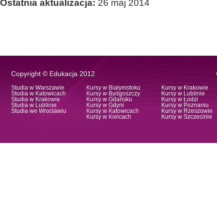
Ostatnia aktualizacja:
26 maj 2014
Copyright © Edukacja 2012
Studia w Warszawie
Kursy w Białymstoku
Kursy w Krakowie
Studia w Katowicach
Kursy w Bydgoszczy
Kursy w Lublinie
Studia w Krakowie
Kursy w Gdańsku
Kursy w Łodzi
Studia w Lublinie
Kursy w Gdyni
Kursy w Poznaniu
Studia we Wrocławiu
Kursy w Katowicach
Kursy w Rzeszowie
Kursy w Kielcach
Kursy w Szczecinie