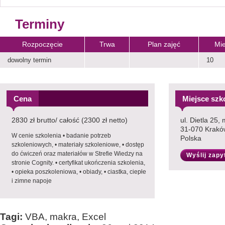
Terminy
Rozpoczęcie
Trwa
Plan zajęć
Mie
dowolny termin
10
Cena
Miejsce szk
2830 zł brutto/ całość (2300 zł netto)
ul. Dietla 25,
31-070 Krakó
W cenie szkolenia • badanie potrzeb
Polska
szkoleniowych, • materiały szkoleniowe, • dostęp
do ćwiczeń oraz materiałów w Strefie Wiedzy na
Wyślij zapy
stronie Cognity. • certyfikat ukończenia szkolenia,
• opieka poszkoleniowa, • obiady, • ciastka, ciepłe
i zimne napoje
Tagi:
VBA, makra, Excel