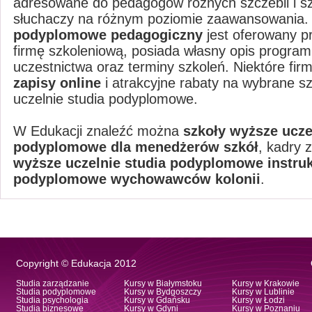
adresowane do pedagogów różnych szczebli i sz
słuchaczy na różnym poziomie zaawansowania
podyplomowe pedagogiczny
jest oferowany p
firmę szkoleniową, posiada własny opis progra
uczestnictwa oraz terminy szkoleń. Niektóre fir
zapisy online
i atrakcyjne rabaty na wybrane s
uczelnie studia podyplomowe.
W Edukacji znaleźć można
szkoły wyższe ucze
podyplomowe dla menedżerów szkół
, kadry 
wyższe uczelnie studia podyplomowe instruk
podyplomowe wychowawców kolonii
.
Copyright © Edukacja 2012
Studia zarządzanie
Kursy w Białymstoku
Kursy w Krakowie
Studia podyplomowe
Kursy w Bydgoszczy
Kursy w Lublinie
Studia psychologia
Kursy w Gdańsku
Kursy w Łodzi
Studia biznesowe
Kursy w Gdyni
Kursy w Poznaniu