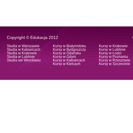
Copyright © Edukacja 2012
Studia w Warszawie
Kursy w Białymstoku
Kursy w Krakowie
Studia w Katowicach
Kursy w Bydgoszczy
Kursy w Lublinie
Studia w Krakowie
Kursy w Gdańsku
Kursy w Łodzi
Studia w Lublinie
Kursy w Gdyni
Kursy w Poznaniu
Studia we Wrocławiu
Kursy w Katowicach
Kursy w Rzeszowie
Kursy w Kielcach
Kursy w Szczecinie