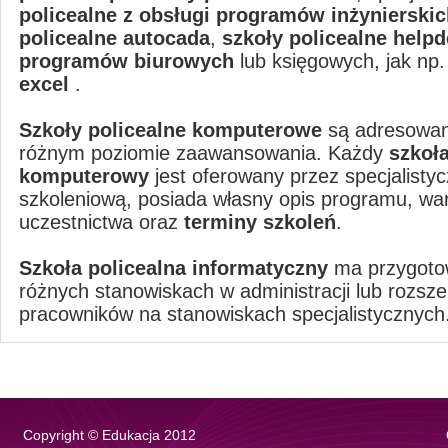
policealne z obsługi programów inżynierski
policealne autocada
,
szkoły policealne help
programów biurowych
lub księgowych, jak np
excel
.
Szkoły policealne komputerowe
są adresowan
różnym poziomie zaawansowania. Każdy
szkoła
komputerowy
jest oferowany przez specjalisty
szkoleniową, posiada własny opis programu, w
uczestnictwa oraz
terminy szkoleń
.
Szkoła policealna informatyczny
ma przygoto
różnych stanowiskach w administracji lub rozsz
pracowników na stanowiskach specjalistycznych
Copyright © Edukacja 2012