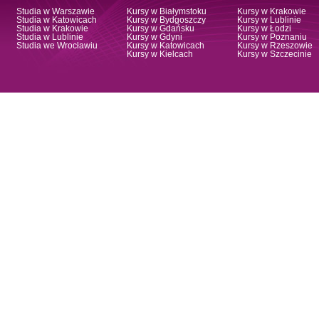
Studia w Warszawie
Kursy w Białymstoku
Kursy w Krakowie
Studia w Katowicach
Kursy w Bydgoszczy
Kursy w Lublinie
Studia w Krakowie
Kursy w Gdańsku
Kursy w Łodzi
Studia w Lublinie
Kursy w Gdyni
Kursy w Poznaniu
Studia we Wrocławiu
Kursy w Katowicach
Kursy w Rzeszowie
Kursy w Kielcach
Kursy w Szczecinie