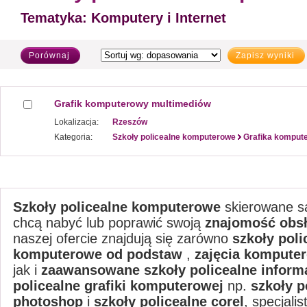
Tematyka:
Komputery i Internet
Porównaj
Zapisz wyniki
Grafik komputerowy multimediów
Lokalizacja:
Rzeszów
Kategoria:
Szkoły policealne komputerowe
Grafika kompute
Szkoły policealne komputerowe
skierowane s
chcą nabyć lub poprawić swoją
znajomość obs
naszej ofercie znajdują się zarówno
szkoły poli
komputerowe od podstaw
,
zajęcia kompute
jak i
zaawansowane szkoły policealne inform
policealne grafiki komputerowej
np.
szkoły p
photoshop
i
szkoły policealne corel
, specjali