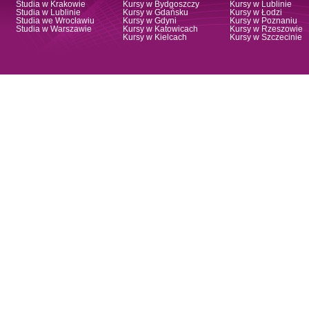
Studia w Krakowie
Kursy w Bydgoszczy
Kursy w Lublinie
Studia w Lublinie
Kursy w Gdańsku
Kursy w Łodzi
Studia we Wrocławiu
Kursy w Gdyni
Kursy w Poznaniu
Studia w Warszawie
Kursy w Katowicach
Kursy w Rzeszowie
Kursy w Kielcach
Kursy w Szczecinie