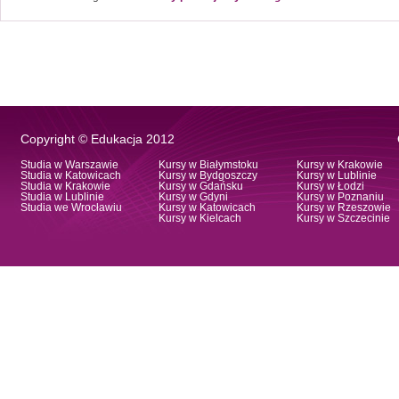
Copyright © Edukacja 2012
Studia w Warszawie
Kursy w Białymstoku
Kursy w Krakowie
Studia w Katowicach
Kursy w Bydgoszczy
Kursy w Lublinie
Studia w Krakowie
Kursy w Gdańsku
Kursy w Łodzi
Studia w Lublinie
Kursy w Gdyni
Kursy w Poznaniu
Studia we Wrocławiu
Kursy w Katowicach
Kursy w Rzeszowie
Kursy w Kielcach
Kursy w Szczecinie