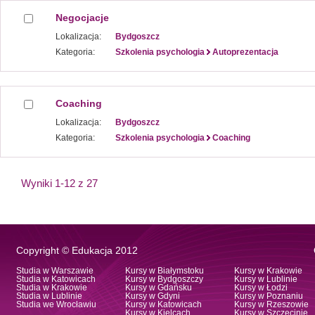
Negocjacje
Lokalizacja:
Bydgoszcz
Kategoria:
Szkolenia psychologia
Autoprezentacja
Coaching
Lokalizacja:
Bydgoszcz
Kategoria:
Szkolenia psychologia
Coaching
Wyniki 1-12 z 27
Copyright © Edukacja 2012
Studia w Warszawie
Kursy w Białymstoku
Kursy w Krakowie
Studia w Katowicach
Kursy w Bydgoszczy
Kursy w Lublinie
Studia w Krakowie
Kursy w Gdańsku
Kursy w Łodzi
Studia w Lublinie
Kursy w Gdyni
Kursy w Poznaniu
Studia we Wrocławiu
Kursy w Katowicach
Kursy w Rzeszowie
Kursy w Kielcach
Kursy w Szczecinie