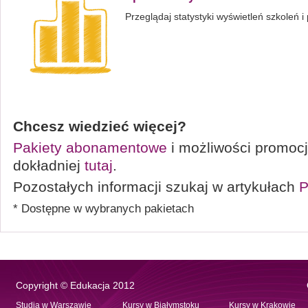
Przeglądaj statystyki wyświetleń szkoleń i 
Chcesz wiedzieć więcej?
Pakiety abonamentowe
i możliwości promocj
dokładniej
tutaj
.
Pozostałych informacji szukaj w artykułach
P
* Dostępne w wybranych pakietach
Copyright © Edukacja 2012
Studia w Warszawie
Kursy w Białymstoku
Kursy w Krakowie