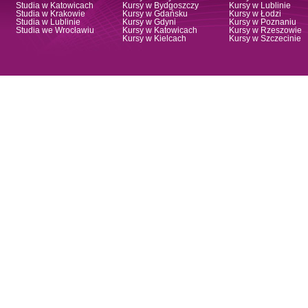
Studia w Katowicach
Kursy w Bydgoszczy
Kursy w Lublinie
Studia w Krakowie
Kursy w Gdańsku
Kursy w Łodzi
Studia w Lublinie
Kursy w Gdyni
Kursy w Poznaniu
Studia we Wrocławiu
Kursy w Katowicach
Kursy w Rzeszowie
Kursy w Kielcach
Kursy w Szczecinie