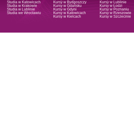
Studia w Katowicach
Kursy w Bydgoszczy
Kursy w Lublinie
Studia w Krakowie
Kursy w Gdańsku
Kursy w Łodzi
Studia w Lublinie
Kursy w Gdyni
Kursy w Poznaniu
Studia we Wrocławiu
Kursy w Katowicach
Kursy w Rzeszowie
Kursy w Kielcach
Kursy w Szczecinie