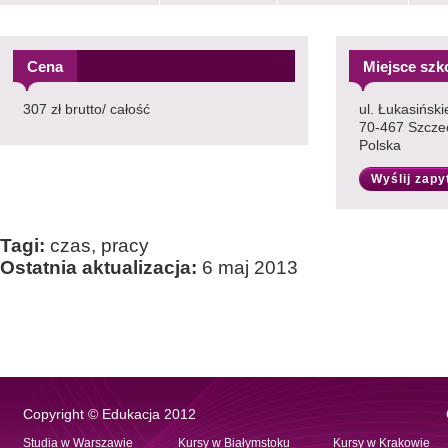
Cena
Miejsce szk
307 zł brutto/ całość
ul. Łukasińsk
70-467 Szcze
Polska
Wyślij zapy
Tagi:
czas, pracy
Ostatnia aktualizacja:
6 maj 2013
Copyright © Edukacja 2012
Studia w Warszawie
Kursy w Białymstoku
Kursy w Krakowie