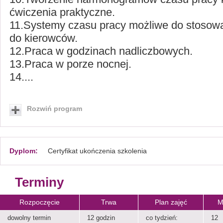
ćwiczenia praktyczne.
11.Systemy czasu pracy możliwe do stosow
do kierowców.
12.Praca w godzinach nadliczbowych.
13.Praca w porze nocnej.
14....
Rozwiń program
Dyplom:
Certyfikat ukończenia szkolenia
Terminy
Rozpoczęcie
Trwa
Plan zajęć
M
dowolny termin
12 godzin
co tydzień:
12