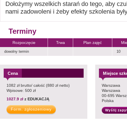
Dołożymy wszelkich starań do tego, aby czul
nami zadowoleni i żeby efekty szkolenia były
Terminy
Rozpoczęcie
Trwa
Plan zajęć
Mie
dowolny termin
10
Cena
Miejsce szk
1082 zł brutto/ całość (880 zł netto)
Warszawa
Wpisowe: 500 zł
Warszawa
00-695 Wars
1027.9 zł
z EDUKACJĄ
Polska
Wyślij zapy