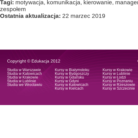
Tagi:
motywacja, komunikacja, kierowanie, manager
zespołem
Ostatnia aktualizacja:
22 marzec 2019
Copyright © Edukacja 2012
Studia w Warszawie
Kursy w Białymstoku
Kursy w Krakowie
Studia w Katowicach
Kursy w Bydgoszczy
Kursy w Lublinie
Studia w Krakowie
Kursy w Gdańsku
Kursy w Łodzi
Studia w Lublinie
Kursy w Gdyni
Kursy w Poznaniu
Studia we Wrocławiu
Kursy w Katowicach
Kursy w Rzeszowie
Kursy w Kielcach
Kursy w Szczecinie