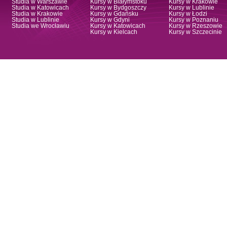
Studia w Warszawie
Kursy w Białymstoku
Kursy w Krakowie
Studia w Katowicach
Kursy w Bydgoszczy
Kursy w Lublinie
Studia w Krakowie
Kursy w Gdańsku
Kursy w Łodzi
Studia w Lublinie
Kursy w Gdyni
Kursy w Poznaniu
Studia we Wrocławiu
Kursy w Katowicach
Kursy w Rzeszowie
Kursy w Kielcach
Kursy w Szczecinie