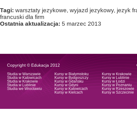
Tagi:
warsztaty jezykowe, wyjazd jezykowy, jezyk fra
francuski dla firm
Ostatnia aktualizacja:
5 marzec 2013
Copyright © Edukacja 2012
Studia w Warszawie
Kursy w Białymstoku
Kursy w Krakowie
Studia w Katowicach
Kursy w Bydgoszczy
Kursy w Lublinie
Studia w Krakowie
Kursy w Gdańsku
Kursy w Łodzi
Studia w Lublinie
Kursy w Gdyni
Kursy w Poznaniu
Studia we Wrocławiu
Kursy w Katowicach
Kursy w Rzeszowie
Kursy w Kielcach
Kursy w Szczecinie