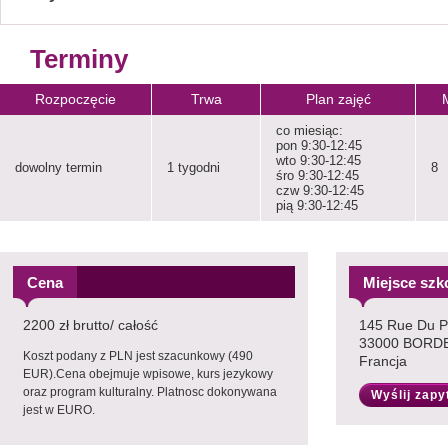
Terminy
Rozpoczęcie
Trwa
Plan zajęć
co miesiąc:
pon 9:30-12:45
wto 9:30-12:45
dowolny termin
1 tygodni
8
śro 9:30-12:45
czw 9:30-12:45
pią 9:30-12:45
Cena
Miejsce szk
2200 zł brutto/ całość
145 Rue Du Pa
33000 BORD
Koszt podany z PLN jest szacunkowy (490
Francja
EUR).Cena obejmuje wpisowe, kurs jezykowy
oraz program kulturalny. Platnosc dokonywana
Wyślij zapy
jest w EURO.