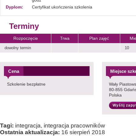
godz
Dyplom:
Certyfikat ukończenia szkolenia
Terminy
Rozpoczęcie
Trwa
Plan zajęć
Mie
dowolny termin
10
Cena
Miejsce szk
Szkolenie bezpłatne
Wały Piastows
80-855 Gdań
Polska
Wyślij zapy
Tagi:
integracja, integracja pracowników
Ostatnia aktualizacja:
16 sierpień 2018