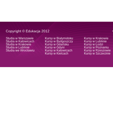
Copyright © Edukacja 2012
Studia w Warszawie
Kursy w Białymstoku
Kursy w Krakowie
Studia w Katowicach
Kursy w Bydgoszczy
Kursy w Lublinie
Studia w Krakowie
Kursy w Gdańsku
Kursy w Łodzi
Studia w Lublinie
Kursy w Gdyni
Kursy w Poznaniu
Studia we Wrocławiu
Kursy w Katowicach
Kursy w Rzeszowie
Kursy w Kielcach
Kursy w Szczecinie