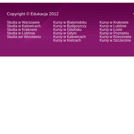
Copyright © Edukacja 2012
Studia w Warszawie
Kursy w Białymstoku
Kursy w Krakowie
Studia w Katowicach
Kursy w Bydgoszczy
Kursy w Lublinie
Studia w Krakowie
Kursy w Gdańsku
Kursy w Łodzi
Studia w Lublinie
Kursy w Gdyni
Kursy w Poznaniu
Studia we Wrocławiu
Kursy w Katowicach
Kursy w Rzeszowie
Kursy w Kielcach
Kursy w Szczecinie