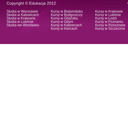
Copyright © Edukacja 2012
Studia w Warszawie
Kursy w Białymstoku
Kursy w Krakowie
Studia w Katowicach
Kursy w Bydgoszczy
Kursy w Lublinie
Studia w Krakowie
Kursy w Gdańsku
Kursy w Łodzi
Studia w Lublinie
Kursy w Gdyni
Kursy w Poznaniu
Studia we Wrocławiu
Kursy w Katowicach
Kursy w Rzeszowie
Kursy w Kielcach
Kursy w Szczecinie