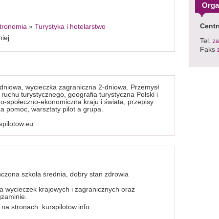
Orga
Centr
stronomia
»
Turystyka i hotelarstwo
iej
Tel.
za
Faks
-dniowa, wycieczka zagraniczna 2-dniowa. Przemysł
 ruchu turystycznego, geografia turystyczna Polski i
no-społeczno-ekonomiczna kraju i świata, przepisy
a pomoc, warsztaty pilot a grupa.
spilotow.eu
ończona szkoła średnia, dobry stan zdrowia
a wycieczek krajowych i zagranicznych oraz
zaminie.
na stronach: kurspilotow.info