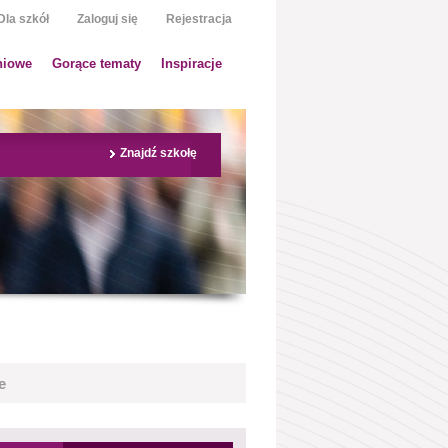
Dla szkół
Zaloguj się
Rejestracja
niowe
Gorące tematy
Inspiracje
Znajdź szkołę
e