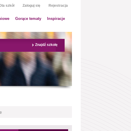
Dla szkół
Zaloguj się
Rejestracja
niowe
Gorące tematy
Inspiracje
Znajdź szkołę
e