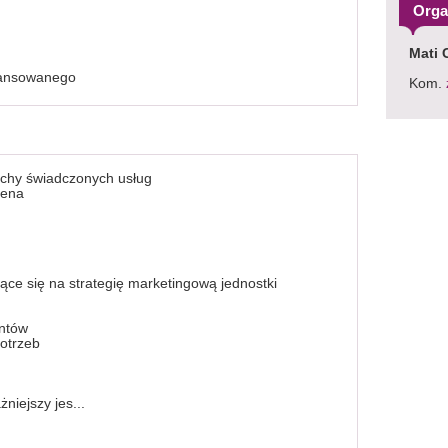
Orga
Mati 
ansowanego
Kom.
cechy świadczonych usług
cena
jące się na strategię marketingową jednostki
entów
potrzeb
niejszy jes...