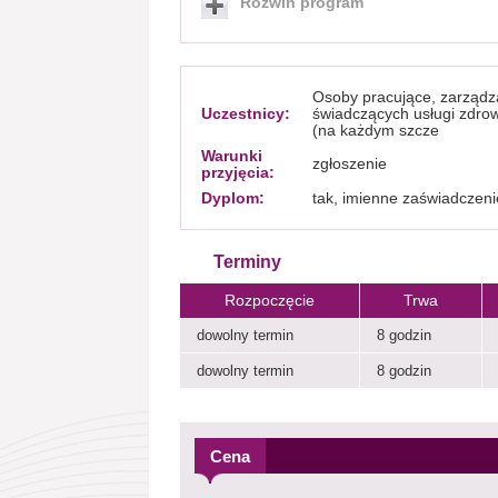
Rozwiń program
Osoby pracujące, zarządza
Uczestnicy:
świadczących usługi zdrow
(na każdym szcze
Warunki
zgłoszenie
przyjęcia:
Dyplom:
tak, imienne zaświadczeni
Terminy
Rozpoczęcie
Trwa
dowolny termin
8 godzin
dowolny termin
8 godzin
Cena