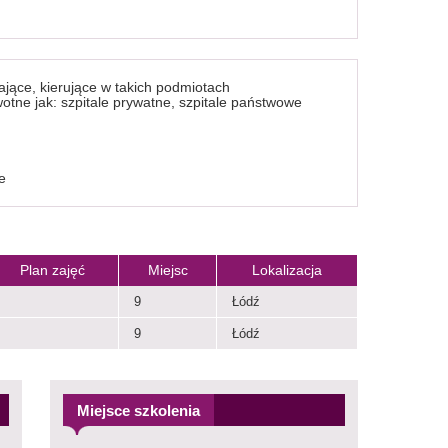
jące, kierujące w takich podmiotach
otne jak: szpitale prywatne, szpitale państwowe
e
Plan zajęć
Miejsc
Lokalizacja
9
Łódź
9
Łódź
Miejsce szkolenia