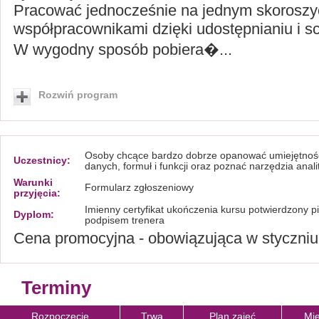
Pracować jednocześnie na jednym skoroszy
współpracownikami dzięki udostępnianiu i sc
W wygodny sposób pobiera�...
Rozwiń program
Osoby chcące bardzo dobrze opanować umiejętnośc
Uczestnicy:
danych, formuł i funkcji oraz poznać narzędzia anal
Warunki
Formularz zgłoszeniowy
przyjęcia:
Imienny certyfikat ukończenia kursu potwierdzony p
Dyplom:
podpisem trenera
Cena promocyjna - obowiązująca w styczniu
Terminy
Rozpoczęcie
Trwa
Plan zajęć
Mie