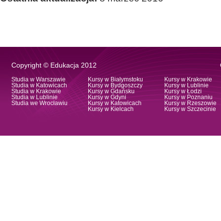
Copyright © Edukacja 2012
Studia w Warszawie
Kursy w Białymstoku
Kursy w Krakowie
Studia w Katowicach
Kursy w Bydgoszczy
Kursy w Lublinie
Studia w Krakowie
Kursy w Gdańsku
Kursy w Łodzi
Studia w Lublinie
Kursy w Gdyni
Kursy w Poznaniu
Studia we Wrocławiu
Kursy w Katowicach
Kursy w Rzeszowie
Kursy w Kielcach
Kursy w Szczecinie