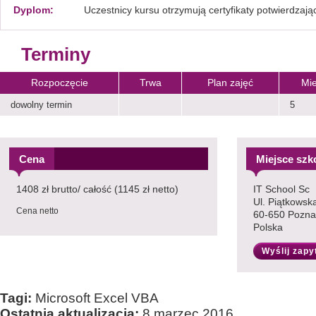
Dyplom:
Uczestnicy kursu otrzymują certyfikaty potwierdzają
Terminy
Rozpoczęcie
Trwa
Plan zajęć
Mie
dowolny termin
5
Cena
Miejsce szk
1408 zł brutto/ całość (1145 zł netto)
IT School Sc
Ul. Piątkowsk
Cena netto
60-650 Pozn
Polska
Wyślij zapy
Tagi:
Microsoft Excel VBA
Ostatnia aktualizacja:
8 marzec 2016