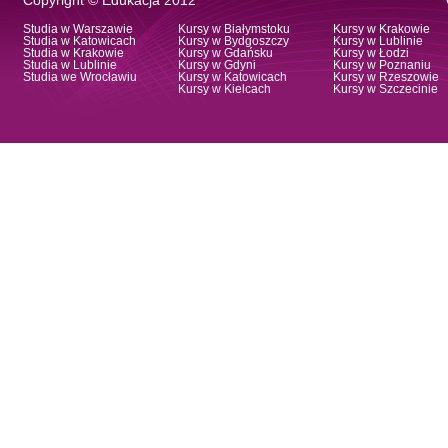
Copyright © Edukacja 2012
Studia w Warszawie
Kursy w Białymstoku
Kursy w Krakowie
Studia w Katowicach
Kursy w Bydgoszczy
Kursy w Lublinie
Studia w Krakowie
Kursy w Gdańsku
Kursy w Łodzi
Studia w Lublinie
Kursy w Gdyni
Kursy w Poznaniu
Studia we Wrocławiu
Kursy w Katowicach
Kursy w Rzeszowie
Kursy w Kielcach
Kursy w Szczecinie