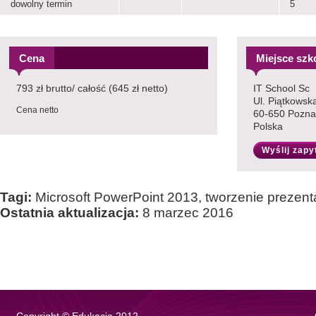
dowolny termin
5
Cena
Miejsce szk
793 zł brutto/ całość (645 zł netto)
IT School Sc
Ul. Piątkowsk
Cena netto
60-650 Pozn
Polska
Wyślij zapy
Tagi:
Microsoft PowerPoint 2013, tworzenie prezenta
Ostatnia aktualizacja:
8 marzec 2016