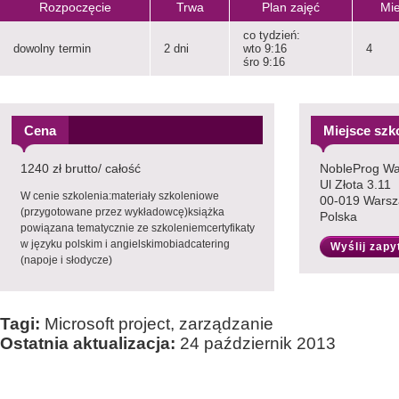
Rozpoczęcie
Trwa
Plan zajęć
Mie
co tydzień:
dowolny termin
2 dni
wto 9:16
4
śro 9:16
Cena
Miejsce szk
1240 zł brutto/ całość
NobleProg W
Ul Złota 3.11
W cenie szkolenia:materiały szkoleniowe
00-019 Wars
(przygotowane przez wykładowcę)książka
Polska
powiązana tematycznie ze szkoleniemcertyfikaty
w języku polskim i angielskimobiadcatering
Wyślij zapy
(napoje i słodycze)
Tagi:
Microsoft project, zarządzanie
Ostatnia aktualizacja:
24 październik 2013