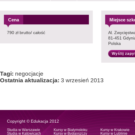
Cena
Miejsce szk
790 zł brutto/ całość
Al. Zwycięstw
81-451 Gdyni
Polska
Wyślij zapy
Tagi:
negocjacje
Ostatnia aktualizacja:
3 wrzesień 2013
Copyright © Edukacja 2012
Studia w Warszawie
Kursy w Białymstoku
Kursy w Krakowie
Studia w Katowicach
Kursy w Bydgoszczy
Kursy w Lublinie