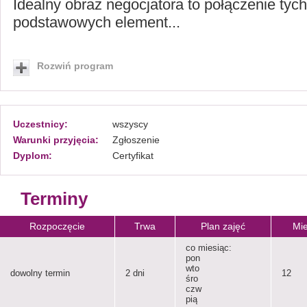
Idealny obraz negocjatora to połączenie tyc
podstawowych element...
Rozwiń program
Uczestnicy:
wszyscy
Warunki przyjęcia:
Zgłoszenie
Dyplom:
Certyfikat
Terminy
Rozpoczęcie
Trwa
Plan zajęć
Mie
co miesiąc:
pon
wto
dowolny termin
2 dni
12
śro
czw
pią