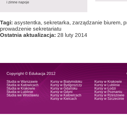
i zimne napoje
Tagi:
asystentka, sekretarka, zarządzanie biurem, p
prowadzenie sekretariatu
Ostatnia aktualizacja:
28 luty 2014
Copyright © Edukacja 2012
Studia w Warszawie
Kursy w Białymstoku
Kursy w Krakowie
Studia w Katowicach
Kursy w Bydgoszczy
Kursy w Lublinie
Studia w Krakowie
Kursy w Gdańsku
Kursy w Łodzi
Studia w Lublinie
Kursy w Gdyni
Kursy w Poznaniu
Studia we Wrocławiu
Kursy w Katowicach
Kursy w Rzeszowie
Kursy w Kielcach
Kursy w Szczecinie