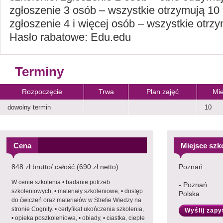
zgłoszenie 3 osób – wszystkie otrzymują 10
zgłoszenie 4 i więcej osób – wszystkie otrz
Hasło rabatowe: Edu.edu
Terminy
Rozpoczęcie
Trwa
Plan zajęć
Mie
dowolny termin
10
Cena
Miejsce szk
848 zł brutto/ całość (690 zł netto)
Poznań
.
W cenie szkolenia • badanie potrzeb
- Poznań
szkoleniowych, • materiały szkoleniowe, • dostęp
Polska
do ćwiczeń oraz materiałów w Strefie Wiedzy na
stronie Cognity. • certyfikat ukończenia szkolenia,
Wyślij zapy
• opieka poszkoleniowa, • obiady, • ciastka, ciepłe