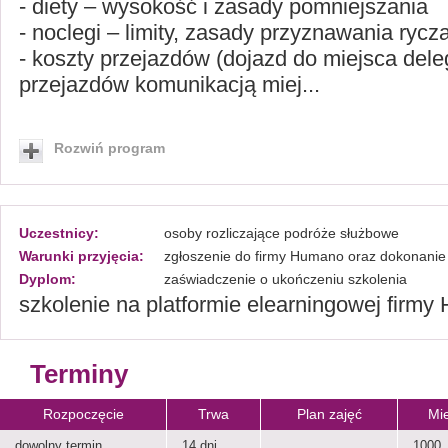
- diety – wysokość i zasady pomniejszania
- noclegi – limity, zasady przyznawania rycza
- koszty przejazdów (dojazd do miejsca del
przejazdów komunikacją miej...
Rozwiń program
Uczestnicy:
osoby rozliczające podróże służbowe
Warunki przyjęcia:
zgłoszenie do firmy Humano oraz dokonanie 
Dyplom:
zaświadczenie o ukończeniu szkolenia
szkolenie na platformie elearningowej firm
Terminy
Rozpoczęcie
Trwa
Plan zajęć
Mie
dowolny termin
14 dni
1000