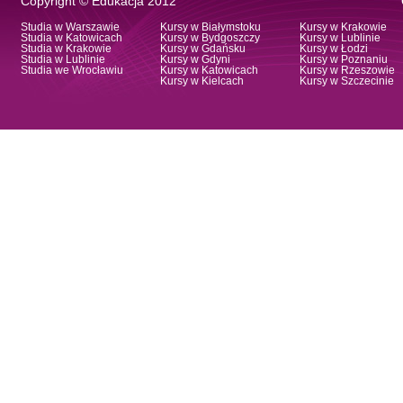
Copyright © Edukacja 2012
Studia w Warszawie
Kursy w Białymstoku
Kursy w Krakowie
Studia w Katowicach
Kursy w Bydgoszczy
Kursy w Lublinie
Studia w Krakowie
Kursy w Gdańsku
Kursy w Łodzi
Studia w Lublinie
Kursy w Gdyni
Kursy w Poznaniu
Studia we Wrocławiu
Kursy w Katowicach
Kursy w Rzeszowie
Kursy w Kielcach
Kursy w Szczecinie