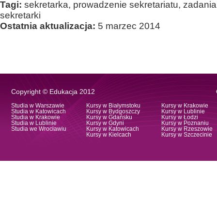
Tagi:
sekretarka, prowadzenie sekretariatu, zadania 
sekretarki
Ostatnia aktualizacja:
5 marzec 2014
Copyright © Edukacja 2012
Studia w Warszawie
Kursy w Białymstoku
Kursy w Krakowie
Studia w Katowicach
Kursy w Bydgoszczy
Kursy w Lublinie
Studia w Krakowie
Kursy w Gdańsku
Kursy w Łodzi
Studia w Lublinie
Kursy w Gdyni
Kursy w Poznaniu
Studia we Wrocławiu
Kursy w Katowicach
Kursy w Rzeszowie
Kursy w Kielcach
Kursy w Szczecinie