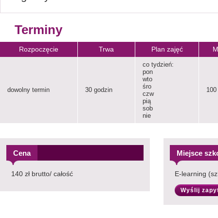
Terminy
Rozpoczęcie
Trwa
Plan zajęć
M
co tydzień:
pon
wto
śro
dowolny termin
30 godzin
100
czw
pią
sob
nie
Cena
Miejsce szk
140 zł brutto/ całość
E-learning (sz
Wyślij zapy