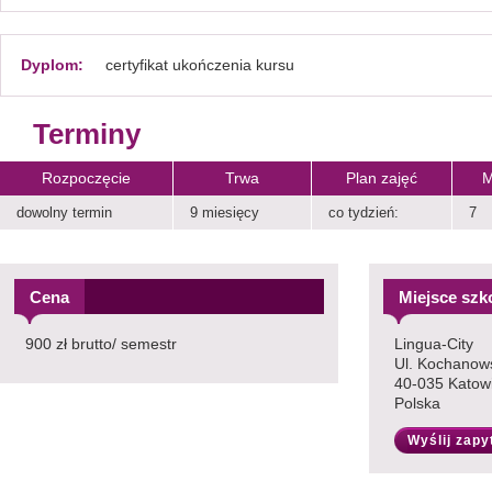
Dyplom:
certyfikat ukończenia kursu
Terminy
Rozpoczęcie
Trwa
Plan zajęć
M
dowolny termin
9 miesięcy
co tydzień:
7
Cena
Miejsce szk
900 zł brutto/ semestr
Lingua-City
Ul. Kochanow
40-035 Katow
Polska
Wyślij zapy