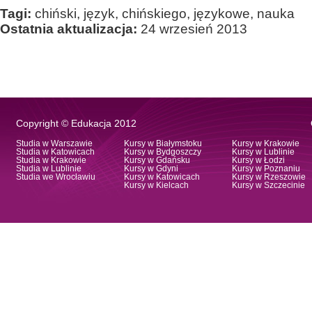
Tagi:
chiński, język, chińskiego, językowe, nauka
Ostatnia aktualizacja:
24 wrzesień 2013
Copyright © Edukacja 2012
Studia w Warszawie
Kursy w Białymstoku
Kursy w Krakowie
Studia w Katowicach
Kursy w Bydgoszczy
Kursy w Lublinie
Studia w Krakowie
Kursy w Gdańsku
Kursy w Łodzi
Studia w Lublinie
Kursy w Gdyni
Kursy w Poznaniu
Studia we Wrocławiu
Kursy w Katowicach
Kursy w Rzeszowie
Kursy w Kielcach
Kursy w Szczecinie