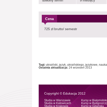
dowolny termin
9 miesięcy
Cena
725 zł brutto/ semestr
Tagi:
ukraiński, język, ukraińskiego, językowe, nauka
Ostatnia aktualizacja:
24 wrzesień 2013
Copyright © Edukacja 2012
Studia w Warszawie
Kursy w Białymstok
Studia w Katowicach
Kursy w Bydgoszcz
Studia w Krakowie
Kursy w Gdańsku