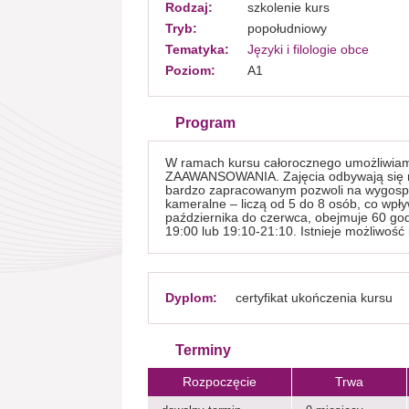
Rodzaj:
szkolenie kurs
Tryb:
popołudniowy
Tematyka:
Języki i filologie obce
Poziom:
A1
Program
W ramach kursu całorocznego umożliw
ZAAWANSOWANIA. Zajęcia odbywają się ra
bardzo zapracowanym pozwoli na wygospo
kameralne – liczą od 5 do 8 osób, co wpł
października do czerwca, obejmuje 60 god
19:00 lub 19:10-21:10. Istnieje możliwo
Dyplom:
certyfikat ukończenia kursu
Terminy
Rozpoczęcie
Trwa