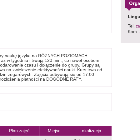
Orga
Lingu
Tel.
za
Kom.
iamy naukę języka na RÓŻNYCH POZIOMACH
z w tygodniu i trwają 120 min., co nawet osobom
darowanie czasu i dołączenie do grupy. Grupy są
ywa na zwiększenie efektywności nauki. Kurs trwa od
zin zegarowych. Zajęcia odbywają się od 17:00-
ść rozłożenia płatności na DOGODNE RATY.
Plan zajęć
Miejsc
Lokalizacja