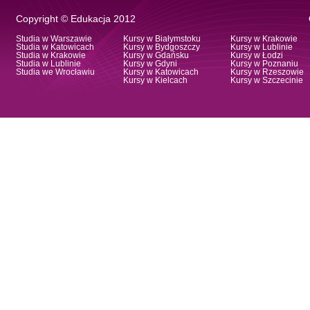
Copyright © Edukacja 2012
Studia w Warszawie
Kursy w Białymstoku
Kursy w Krakowie
Studia w Katowicach
Kursy w Bydgoszczy
Kursy w Lublinie
Studia w Krakowie
Kursy w Gdańsku
Kursy w Łodzi
Studia w Lublinie
Kursy w Gdyni
Kursy w Poznaniu
Studia we Wrocławiu
Kursy w Katowicach
Kursy w Rzeszowie
Kursy w Kielcach
Kursy w Szczecinie