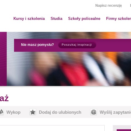
Napisz recenzję
Kursy i szkolenia
Studia
Szkoły policealne
Firmy szkole
Nie masz pomysłu?
Poszukaj inspiracji
aż
Wykop
Dodaj do ulubionych
Wyślij zapytani