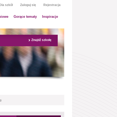
Dla szkół
Zaloguj się
Rejestracja
niowe
Gorące tematy
Inspiracje
Znajdź szkołę
e