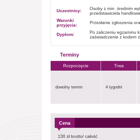
Osoby z min. średnim wyk
Uczestnicy:
przedstawiciela handlow
Warunki
Przesłanie zgłoszenia or
przyjęcia:
Po zaliczeniu egzaminu k
Dyplom:
zaświadczenie z kodem 
Terminy
Rozpoczęcie
Trwa
dowolny termin
4 tygodni
Cena
130 zł brutto/ całość