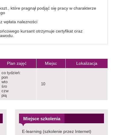
szt., które pragnął podjąć się pracy w charakterze
ego
az wpłata nalezności
ońcowego kursant otrzymuje certyfikat oraz
zawodu.
Plan zajęć
Miejsc
Lokalizacja
co tydzień:
pon
wto
10
śro
czw
pią
Miejsce szkolenia
E-learning (szkolenie przez Internet)