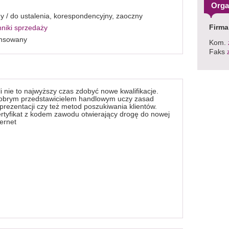
Orga
ny / do ustalenia, korespondencyjny, zaoczny
Firma
niki sprzedaży
ansowany
Kom.
Faks
i nie to najwyższy czas zdobyć nowe kwalifikacje.
 dobrym przedstawicielem handlowym uczy zasad
oprezentacji czy też metod poszukiwania klientów.
rtyfikat z kodem zawodu otwierający drogę do nowej
ternet