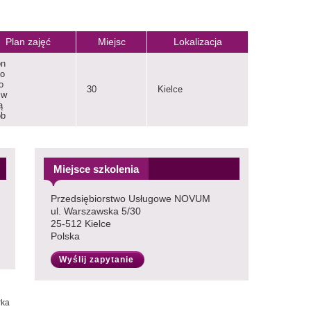
Plan zajęć
Miejsc
Lokalizacja
on
to
o
30
Kielce
zw
ą
ob
Miejsce szkolenia
Przedsiębiorstwo Usługowe NOVUM
ul. Warszawska 5/30
25-512 Kielce
Polska
Wyślij zapytanie
rka