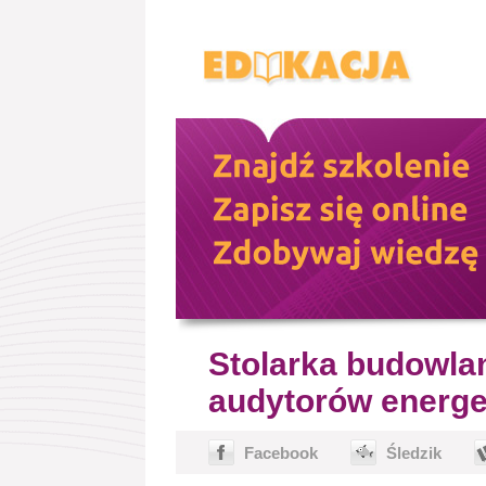
Stolarka budowlan
audytorów energ
Facebook
Śledzik