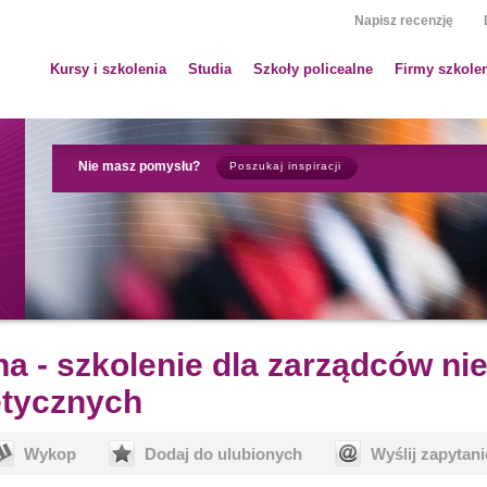
Napisz recenzję
Kursy i szkolenia
Studia
Szkoły policealne
Firmy szkole
Nie masz pomysłu?
Poszukaj inspiracji
a - szkolenie dla zarządców ni
etycznych
Wykop
Dodaj do ulubionych
Wyślij zapytani