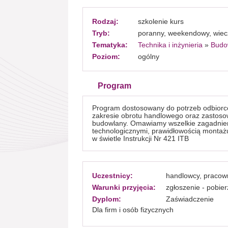
Rodzaj:
szkolenie kurs
Tryb:
poranny, weekendowy, wiec
Tematyka:
Technika i inżynieria
»
Budow
Poziom:
ogólny
Program
Program dostosowany do potrzeb odbiorc
zakresie obrotu handlowego oraz zastosow
budowlany. Omawiamy wszelkie zagadnien
technologicznymi, prawidłowością montaż
w świetle Instrukcji Nr 421 ITB
Uczestnicy:
handlowcy, pracown
Warunki przyjęcia:
zgłoszenie - pobie
Dyplom:
Zaświadczenie
Dla firm i osób fizycznych