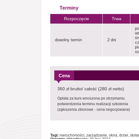
Terminy
Rozpoczęcie
Trwa
p
w
śr
dowolny termin
2 dni
c
pi
s
Cena
360 zł brutto/ całość (280 zł netto)
Opłata za kurs wnoszona po otrzymaniu
potwierdzenia terminu realizacji szkolenia
(zgłoszenia zbiorowe - cena negocjowana)
Tagi:
nieruchomości, zarządzanie, okna, drzwi, stola