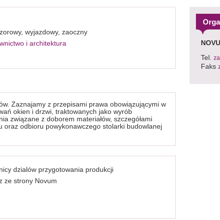
Orga
zorowy, wyjazdowy, zaoczny
NOVU
nictwo i architektura
Tel.
za
Faks
ów. Zaznajamy z przepisami prawa obowiązującymi w
ań okien i drzwi, traktowanych jako wyrób
ia związane z doborem materiałów, szczegółami
u oraz odbioru powykonawczego stolarki budowlanej
icy dzialów przygotowania produkcji
rz ze strony Novum