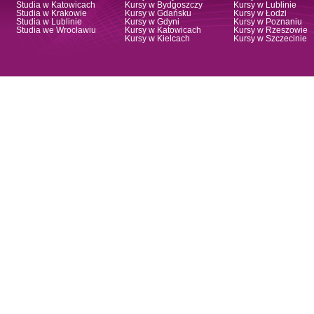
Studia w Katowicach
Kursy w Bydgoszczy
Kursy w Lublinie
Studia w Krakowie
Kursy w Gdańsku
Kursy w Łodzi
Studia w Lublinie
Kursy w Gdyni
Kursy w Poznaniu
Studia we Wrocławiu
Kursy w Katowicach
Kursy w Rzeszowie
Kursy w Kielcach
Kursy w Szczecinie