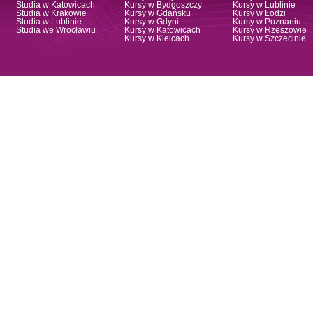
Studia w Katowicach
Kursy w Bydgoszczy
Kursy w Lublinie
Studia w Krakowie
Kursy w Gdańsku
Kursy w Łodzi
Studia w Lublinie
Kursy w Gdyni
Kursy w Poznaniu
Studia we Wrocławiu
Kursy w Katowicach
Kursy w Rzeszowie
Kursy w Kielcach
Kursy w Szczecinie