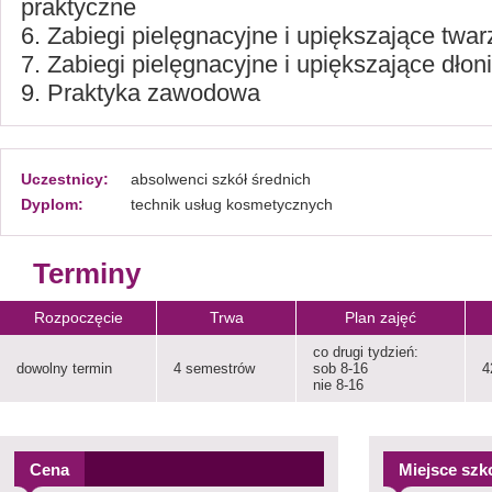
praktyczne
6. Zabiegi pielęgnacyjne i upiększające twarz
7. Zabiegi pielęgnacyjne i upiększające dłoni,
9. Praktyka zawodowa
Uczestnicy:
absolwenci szkół średnich
Dyplom:
technik usług kosmetycznych
Terminy
Rozpoczęcie
Trwa
Plan zajęć
co drugi tydzień:
dowolny termin
4 semestrów
sob 8-16
4
nie 8-16
Cena
Miejsce szk