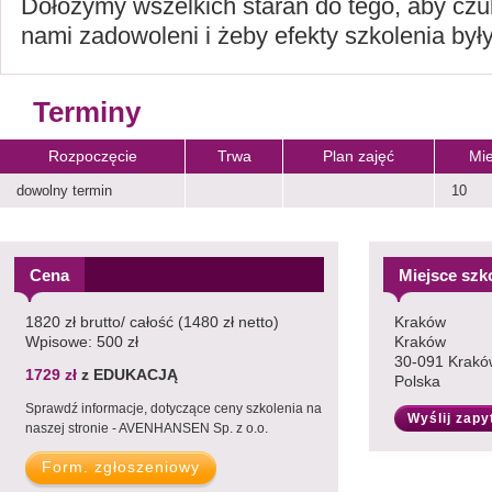
Dołożymy wszelkich starań do tego, aby czul
nami zadowoleni i żeby efekty szkolenia były
Terminy
Rozpoczęcie
Trwa
Plan zajęć
Mie
dowolny termin
10
Cena
Miejsce szk
1820 zł brutto/ całość (1480 zł netto)
Kraków
Wpisowe: 500 zł
Kraków
30-091 Krakó
1729 zł
z EDUKACJĄ
Polska
Sprawdź informacje, dotyczące ceny szkolenia na
Wyślij zapy
naszej stronie - AVENHANSEN Sp. z o.o.