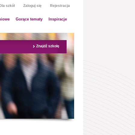
Dla szkół
Zaloguj się
Rejestracja
niowe
Gorące tematy
Inspiracje
Znajdź szkołę