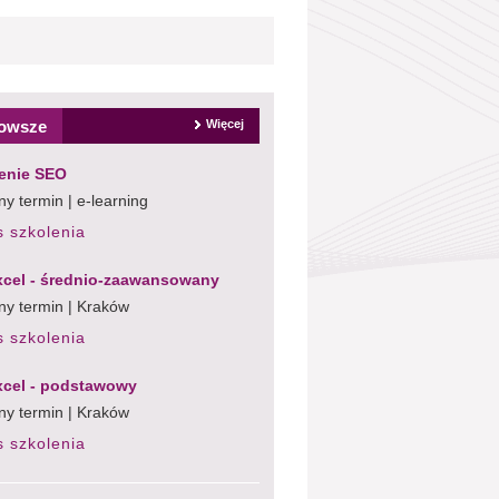
owsze
Więcej
enie SEO
y termin | e-learning
s szkolenia
cel - średnio-zaawansowany
ny termin | Kraków
s szkolenia
cel - podstawowy
ny termin | Kraków
s szkolenia