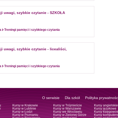
ji uwagi, szybkie czytanie - SZKOŁA
a
Treningi pamięci i szybkiego czytania
 uwagi, szybkie czytanie - licealiści,
a
Treningi pamięci i szybkiego czytania
O serwisie
Dla szkół
Polityka prywatnośc
u
Kursy w Krakowie
Kursy w Trójmieście
Kursy angielski
y
Kursy w Lublinie
Kursy w Warszawie
Kursy językowe
Kursy w Łodzi
Kursy we Wrocławiu
Kursy księgowos
Kursy w Poznaniu
Kursy w Zielonej Górze
Kursy komputer