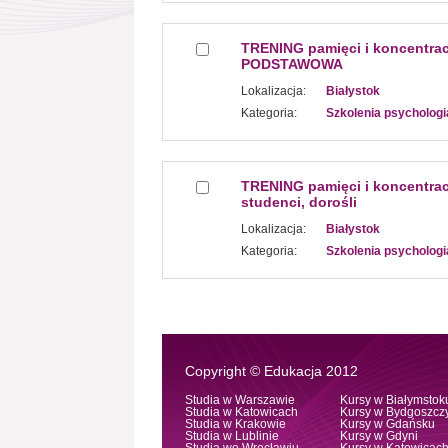
TRENING pamięci i koncentrac
PODSTAWOWA
Lokalizacja:
Białystok
Kategoria:
Szkolenia psychologi
TRENING pamięci i koncentracji
studenci, dorośli
Lokalizacja:
Białystok
Kategoria:
Szkolenia psychologi
Copyright © Edukacja 2012
Studia w Warszawie
Kursy w Białymstok
Studia w Katowicach
Kursy w Bydgoszcz
Studia w Krakowie
Kursy w Gdańsku
Studia w Lublinie
Kursy w Gdyni