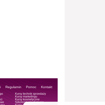
i
Regulamin
Pomoc
Kontakt
ego
Kursy technik sprzedaży
Kursy marketingu
ci
Kursy kosmetyczne
owe
Szkolenia psychologia