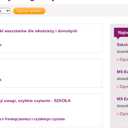
Zapisz wyniki
ykl warsztatów dla młodzieży i dorosłych
Najn
Szkol
a
dowoln
Opi
MS Ex
dowol
a
Opi
MS Ex
ji uwagi, szybkie czytanie - SZKOŁA
dowol
Opi
a
Treningi pamięci i szybkiego czytania