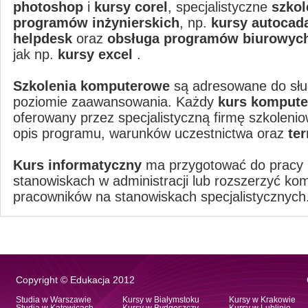
photoshop
i
kursy corel
, specjalistyczne
szkol
programów inżynierskich
, np.
kursy autocad
helpdesk
oraz
obsługa programów biurowyc
jak np.
kursy excel
.
Szkolenia komputerowe
są adresowane do sł
poziomie zaawansowania. Każdy
kurs komput
oferowany przez specjalistyczną firmę szkoleni
opis programu, warunków uczestnictwa oraz
te
Kurs informatyczny
ma przygotować do pracy 
stanowiskach w administracji lub rozszerzyć ko
pracowników na stanowiskach specjalistycznych
Copyright © Edukacja 2012
Studia w Warszawie
Kursy w Białymstoku
Kursy w Krakowie