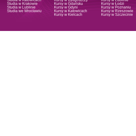
Studia w Katowicach
Kursy w Bydgoszczy
Kursy w Lublinie
Studia w Krakowie
Kursy w Gdańsku
Kursy w Łodzi
Studia w Lublinie
Kursy w Gdyni
Kursy w Poznaniu
Studia we Wrocławiu
Kursy w Katowicach
Kursy w Rzeszowie
Kursy w Kielcach
Kursy w Szczecinie