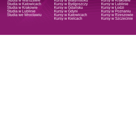
Studia w Warszawie
Kursy w Białymstoku
Kursy w Krakowie
Studia w Katowicach
Kursy w Bydgoszczy
Kursy w Lublinie
Studia w Krakowie
Kursy w Gdańsku
Kursy w Łodzi
Studia w Lublinie
Kursy w Gdyni
Kursy w Poznaniu
Studia we Wrocławiu
Kursy w Katowicach
Kursy w Rzeszowie
Kursy w Kielcach
Kursy w Szczecinie