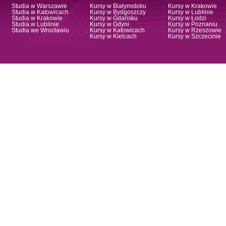
Studia w Warszawie
Kursy w Białymstoku
Kursy w Krakowie
Studia w Katowicach
Kursy w Bydgoszczy
Kursy w Lublinie
Studia w Krakowie
Kursy w Gdańsku
Kursy w Łodzi
Studia w Lublinie
Kursy w Gdyni
Kursy w Poznaniu
Studia we Wrocławiu
Kursy w Katowicach
Kursy w Rzeszowie
Kursy w Kielcach
Kursy w Szczecinie