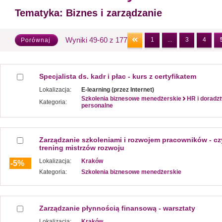
Tematyka:
Biznes i zarządzanie
Wyniki 49-60 z 177
1
...
3
4
Porównaj
Specjalista ds. kadr i płac - kurs z certyfikatem
Lokalizacja:
E-learning (przez Internet)
Szkolenia biznesowe menedżerskie
HR i doradz
Kategoria:
personalne
Zarządzanie szkoleniami i rozwojem pracowników - czy
trening mistrzów rozwoju
Lokalizacja:
Kraków
-5%
Kategoria:
Szkolenia biznesowe menedżerskie
Zarządzanie płynnością finansową - warsztaty
Lokalizacja:
Kraków