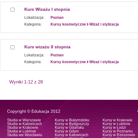
Kurs Wizażu I stopnia
Lokalizacja:
Poznan
Kategoria:
Kursy kosmetyczne
Wizaż i stylizacja
Kurs wizażu II stopnia
Lokalizacja:
Poznan
Kategoria:
Kursy kosmetyczne
Wizaż i stylizacja
Wyniki 1-12 z 28
Copyright © Edukacja 2012
Studia w Warszawie
Kursy w Białymstoku
Kursy w Krakowie
Studia w Katowicach
Kursy w Bydgoszczy
Kursy w Lublinie
Studia w Krakowie
Kursy w Gdańsku
Kursy w Łodzi
Studia w Lublinie
Kursy w Gdyni
Kursy w Poznaniu
Studia we Wrocławiu
Kursy w Katowicach
Kursy w Rzeszowie