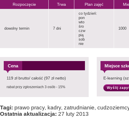
Rozpoczęcie
Trwa
Plan zajęć
Mie
co tydzień:
pon
wto
śro
dowolny termin
7 dni
1000
czw
pią
sob
nie
Cena
Miejsce szk
119 zł brutto/ całość (97 zł netto)
E-learning (sz
rabat przy zgłoszeniach 3 osób - 15%
Wyślij zapy
Tagi:
prawo pracy, kadry, zatrudnianie, cudzoziemcy
Ostatnia aktualizacja:
27 luty 2013