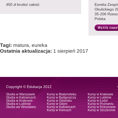
450 zł brutto/ całość
Eureka Zespół
Okulickiego 2
35-206 Rzes
Polska
Wyślij zapy
Tagi:
matura, eureka
Ostatnia aktualizacja:
1 sierpień 2017
Copyright © Edukacja 2012
Studia w Warszawie
Kursy w Białymstoku
Kursy w Krakowie
Studia w Katowicach
Kursy w Bydgoszczy
Kursy w Lublinie
Studia w Krakowie
Kursy w Gdańsku
Kursy w Łodzi
Studia w Lublinie
Kursy w Gdyni
Kursy w Poznaniu
Studia we Wrocławiu
Kursy w Katowicach
Kursy w Rzeszowie
Kursy w Kielcach
Kursy w Szczecinie