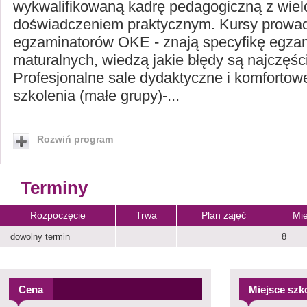
wykwalifikowaną kadrę pedagogiczną z wiel
doświadczeniem praktycznym. Kursy prowa
egzaminatorów OKE - znają specyfikę egz
maturalnych, wiedzą jakie błędy są najczęśc
Profesjonalne sale dydaktyczne i komfortow
szkolenia (małe grupy)-...
Rozwiń program
Terminy
Rozpoczęcie
Trwa
Plan zajęć
Mie
dowolny termin
8
Cena
Miejsce szk