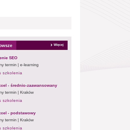
owsze
Więcej
enie SEO
y termin | e-learning
s szkolenia
cel - średnio-zaawansowany
ny termin | Kraków
s szkolenia
cel - podstawowy
ny termin | Kraków
s szkolenia