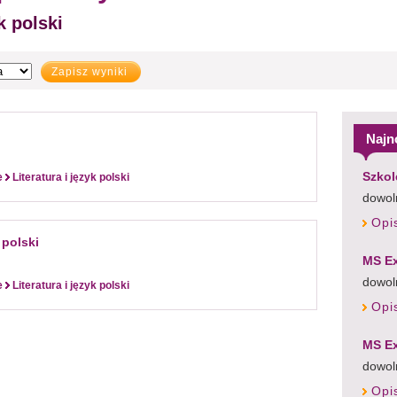
k polski
Zapisz wyniki
Najn
Szkol
e
Literatura i język polski
dowoln
Opi
 polski
MS Ex
dowol
e
Literatura i język polski
Opi
MS Ex
dowol
Opi