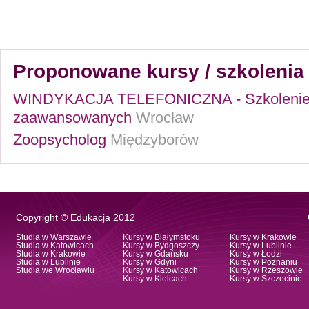
Proponowane kursy / szkolenia 
WINDYKACJA TELEFONICZNA - Szkolenie 
zaawansowanych
Wrocław
Zoopsycholog
Międzyborów
Copyright © Edukacja 2012
Studia w Warszawie
Kursy w Białymstoku
Kursy w Krakowie
Studia w Katowicach
Kursy w Bydgoszczy
Kursy w Lublinie
Studia w Krakowie
Kursy w Gdańsku
Kursy w Łodzi
Studia w Lublinie
Kursy w Gdyni
Kursy w Poznaniu
Studia we Wrocławiu
Kursy w Katowicach
Kursy w Rzeszowie
Kursy w Kielcach
Kursy w Szczecinie