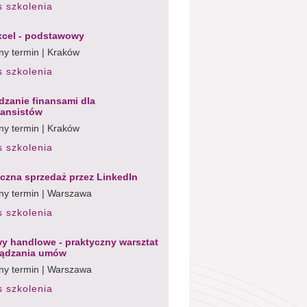
s szkolenia
cel - podstawowy
ny termin | Kraków
s szkolenia
dzanie finansami dla
nansistów
ny termin | Kraków
s szkolenia
czna sprzedaż przez LinkedIn
ny termin | Warszawa
s szkolenia
 handlowe - praktyczny warsztat
ządzania umów
ny termin | Warszawa
s szkolenia