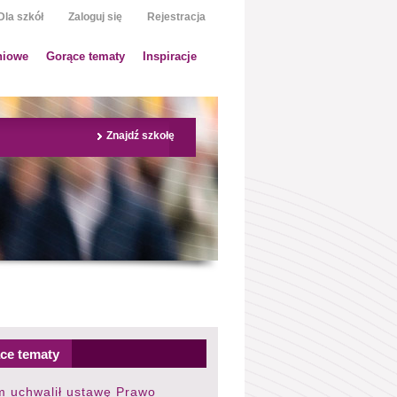
Dla szkół
Zaloguj się
Rejestracja
niowe
Gorące tematy
Inspiracje
Znajdź szkołę
ce tematy
m uchwalił ustawę Prawo