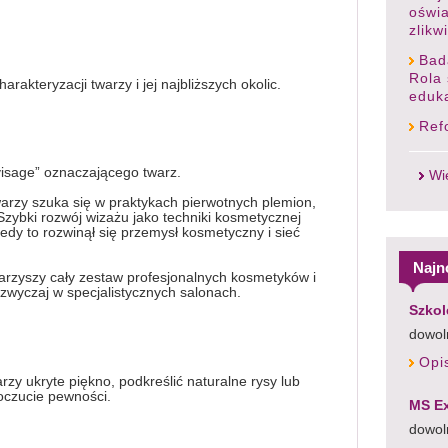
oświ
zlik
Bad
Rola 
akteryzacji twarzy i jej najbliższych okolic.
eduka
Ref
visage” oznaczającego twarz.
Wi
warzy szuka się w praktykach pierwotnych plemion,
Szybki rozwój wizażu jako techniki kosmetycznej
edy to rozwinął się przemysł kosmetyczny i sieć
Najn
arzyszy cały zestaw profesjonalnych kosmetyków i
zwyczaj w specjalistycznych salonach.
Szkol
dowoln
Opi
zy ukryte piękno, podkreślić naturalne rysy lub
oczucie pewności.
MS Ex
dowol