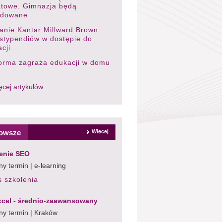
atowe. Gimnazja będą
widowane
anie Kantar Millward Brown:
stypendiów w dostępie do
cji
orma zagraża edukacji w domu
ęcej artykułów
owsze
Więcej
enie SEO
y termin | e-learning
s szkolenia
cel - średnio-zaawansowany
ny termin | Kraków