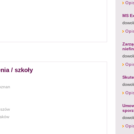
Opi
MS Ex
dowol
Opi
Zarzą
niefi
dowol
Opi
nia / szkoły
Skute
dowol
oznan
Opi
Umowy
eszów
spor
aków
dowol
Opi