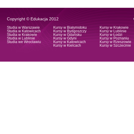
Copyright © Edukacja 2012
Studia w Warszawie
Kursy w Białymstoku
Kursy w Krakowie
Studia w Katowicach
Kursy w Bydgoszczy
Kursy w Lublinie
Studia w Krakowie
Kursy w Gdańsku
Kursy w Łodzi
Studia w Lublinie
Kursy w Gdyni
Kursy w Poznaniu
Studia we Wrocławiu
Kursy w Katowicach
Kursy w Rzeszowie
Kursy w Kielcach
Kursy w Szczecinie