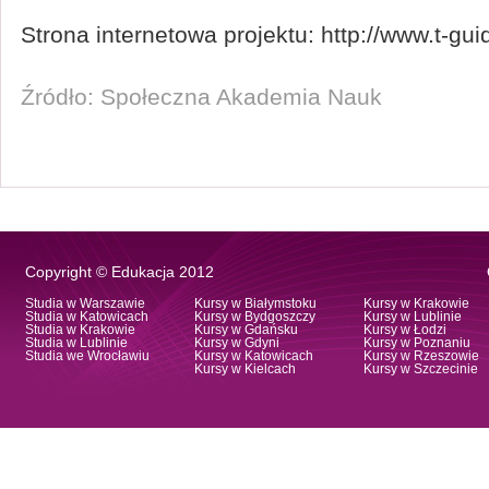
Strona internetowa projektu: http://www.t-gui
Źródło: Społeczna Akademia Nauk
Copyright © Edukacja 2012
Studia w Warszawie
Kursy w Białymstoku
Kursy w Krakowie
Studia w Katowicach
Kursy w Bydgoszczy
Kursy w Lublinie
Studia w Krakowie
Kursy w Gdańsku
Kursy w Łodzi
Studia w Lublinie
Kursy w Gdyni
Kursy w Poznaniu
Studia we Wrocławiu
Kursy w Katowicach
Kursy w Rzeszowie
Kursy w Kielcach
Kursy w Szczecinie