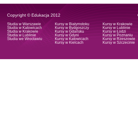
Copyright © Edukacja 2012
Studia w Warszawie
Kursy w Białymstoku
Kursy w Krakowie
Studia w Katowicach
Kursy w Bydgoszczy
Kursy w Lublinie
Studia w Krakowie
Kursy w Gdańsku
Kursy w Łodzi
Studia w Lublinie
Kursy w Gdyni
Kursy w Poznaniu
Studia we Wrocławiu
Kursy w Katowicach
Kursy w Rzeszowie
Kursy w Kielcach
Kursy w Szczecinie