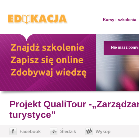
Kursy i szkolenia
Nie masz pomy
Projekt QualiTour -„Zarządz
turystyce”
Facebook
Śledzik
Wykop