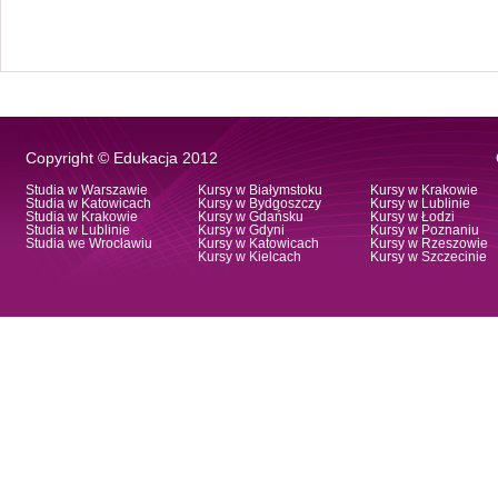
Copyright © Edukacja 2012
Studia w Warszawie
Kursy w Białymstoku
Kursy w Krakowie
Studia w Katowicach
Kursy w Bydgoszczy
Kursy w Lublinie
Studia w Krakowie
Kursy w Gdańsku
Kursy w Łodzi
Studia w Lublinie
Kursy w Gdyni
Kursy w Poznaniu
Studia we Wrocławiu
Kursy w Katowicach
Kursy w Rzeszowie
Kursy w Kielcach
Kursy w Szczecinie